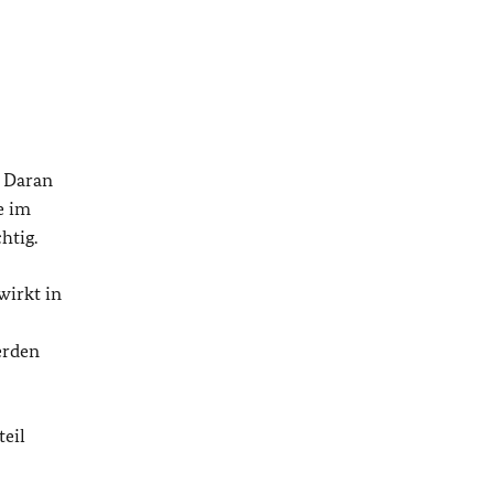
. Daran
e im
htig.
wirkt in
erden
teil