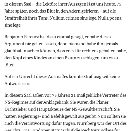
in diesem Saal – die Lektüre ihrer Aussagen lässt uns heute, 75
Jahre später, noch das Blut in den Adern gefrieren – auf die
Straffreiheit ihres Tuns. Nullum crimen sine lege. Nulla poena
sine lege.
Benjamin Ferencz hat dazu einmal gesagt, er habe dieses
Argument nie gelten lassen, denn niemand habe ihm jemals
glaubhaft machen können, dass er es für rechtens gehalten habe,
den Kopf eines Kindes an einen Baum zu schlagen, um es zu
töten.
Auf ein Unrecht dieses Ausmaßes konnte Straflosigkeit keine
Antwort sein.
In diesem Saal saßen vor 75 Jahren 21 maßgebliche Vertreter des
NS-Regimes auf der Anklagebank. Sie waren die Planer,
Drahtzieher und Hauptakteure der NS-Gewaltherrschaft. Sie
hatten Regierungs- und Befehlsgewalt ausgeübt. Nun sollten sie
auch die Verantwortung dafür tragen. Nürnberg war der Ort des
Gerichts. Das Londoner Statut schuf die Rechtsgrundlage für