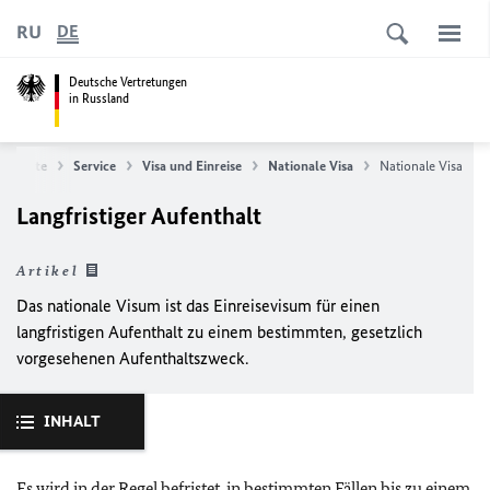
RU
DE
Deutsche Vertretungen
in Russland
tartseite
Service
Visa und Einreise
Nationale Visa
Nationale Visa
Langfristiger Aufenthalt
Artikel
Das nationale Visum ist das Einreisevisum für einen
langfristigen Aufenthalt zu einem bestimmten, gesetzlich
vorgesehenen Aufenthaltszweck.
INHALT
Es wird in der Regel befristet, in bestimmten Fällen bis zu einem