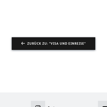
ZURÜCK ZU: "VISA UND EINREISE"