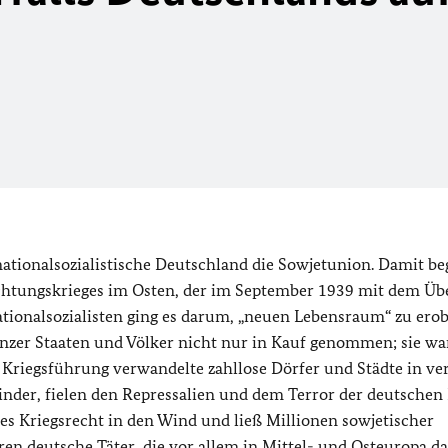
s nationalsozialistische Deutschland die Sowjetunion. Damit b
chtungskrieges im Osten, der im September 1939 mit dem Übe
ionalsozialisten ging es darum, „neuen Lebensraum“ zu erob
nzer Staaten und Völker nicht nur in Kauf genommen; sie wa
e Kriegsführung verwandelte zahllose Dörfer und Städte in ve
Kinder, fielen den Repressalien und dem Terror der deutschen
s Kriegsrecht in den Wind und ließ Millionen sowjetischer
n deutsche Täter, die vor allem in Mittel- und Osteuropa da