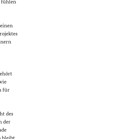
 fühlen
 einen
rojektes
nnern
ehört
wie
n für
ht des
n der
ade
 bleibt