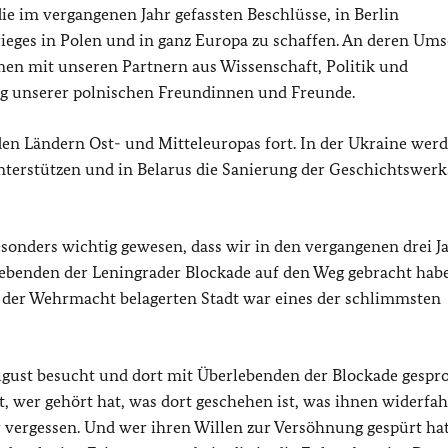
ie im vergangenen Jahr gefassten Beschlüsse, in Berlin
rieges in Polen und in ganz Europa zu schaffen. An deren Um
en mit unseren Partnern aus Wissenschaft, Politik und
ung unserer polnischen Freundinnen und Freunde.
en Ländern Ost- und Mitteleuropas fort. In der Ukraine wer
erstützen und in Belarus die Sanierung der Geschichtswerk
esonders wichtig gewesen, dass wir in den vergangenen drei J
lebenden der Leningrader Blockade auf den Weg gebracht hab
 der Wehrmacht belagerten Stadt war eines der schlimmsten
ugust besucht und dort mit Überlebenden der Blockade gespr
 wer gehört hat, was dort geschehen ist, was ihnen widerfahr
 vergessen. Und wer ihren Willen zur Versöhnung gespürt hat