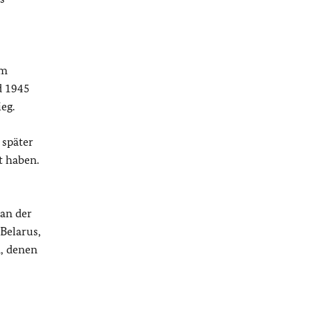
am
d 1945
eg.
 später
t haben.
 an der
Belarus,
n, denen