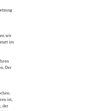
setzung
den wir
statt im
ahren
en. Der
ochen.
en ist,
, der