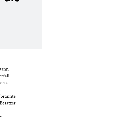
egann
rfall
ern.
r
rbrannte
 Besatzer
s