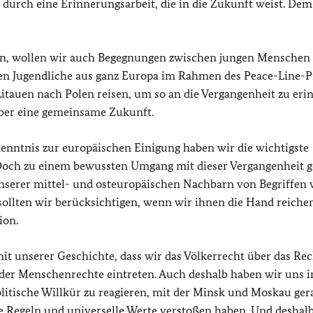
 durch eine Erinnerungsarbeit, die in die Zukunft weist. Dem
ern, wollen wir auch Begegnungen zwischen jungen Menschen
en Jugendliche aus ganz Europa im Rahmen des Peace-Line-P
tauen nach Polen reisen, um so an die Vergangenheit zu eri
ber eine gemeinsame Zukunft.
enntnis zur europäischen Einigung haben wir die wichtigste
Doch zu einem bewussten Umgang mit dieser Vergangenheit g
unserer mittel- und osteuropäischen Nachbarn von Begriffen 
 sollten wir berücksichtigen, wenn wir ihnen die Hand reiche
ion.
t unserer Geschichte, dass wir das Völkerrecht über das Rec
g der Menschenrechte eintreten. Auch deshalb haben wir uns i
litische Willkür zu reagieren, mit der Minsk und Moskau ger
le Regeln und universelle Werte verstoßen haben. Und deshalb