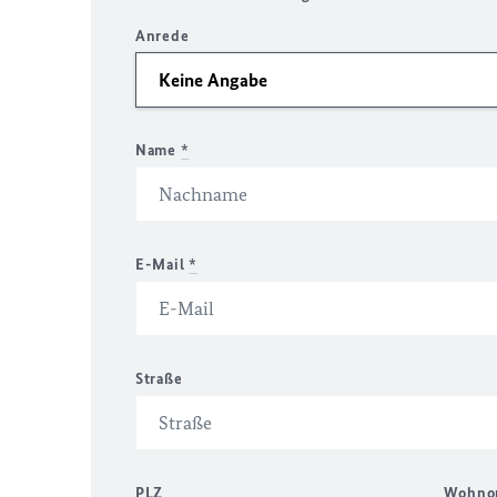
Anrede
Name
*
E-Mail
*
Straße
PLZ
Wohno