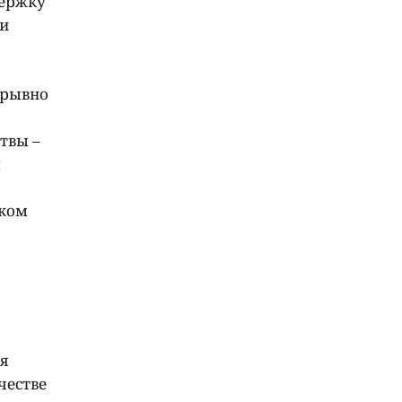
держку
ии
зрывно
твы –
м
иком
ия
честве