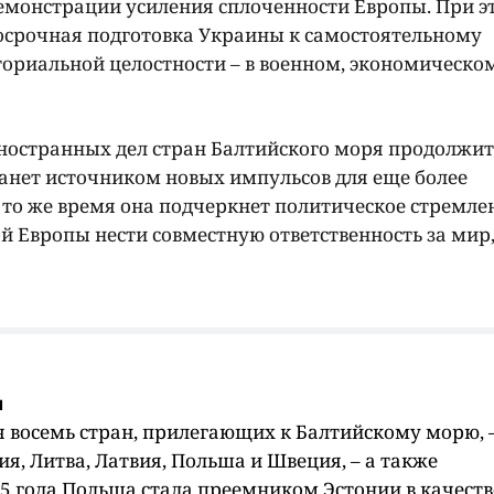
 демонстрации усиления сплоченности Европы. При э
осрочная подготовка Украины к самостоятельному
ориальной целостности – в военном, экономическо
ностранных дел стран Балтийского моря продолжит
нет источником новых импульсов для еще более
то же время она подчеркнет политическое стремле
ой Европы нести совместную ответственность за мир
я
я восемь стран, прилегающих к Балтийскому морю, 
я, Литва, Латвия, Польша и Швеция, – а также
25 года Польша стала преемником Эстонии в качеств