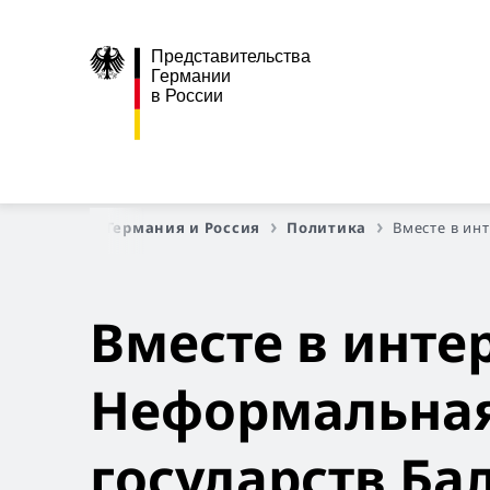
Представительства
Германии
в России
 страница
Германия и Россия
Политика
Вместе в ин
Вместе в инте
Неформальная
государств Ба