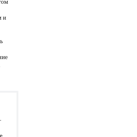
том
м и
ь
ние
,
–
е