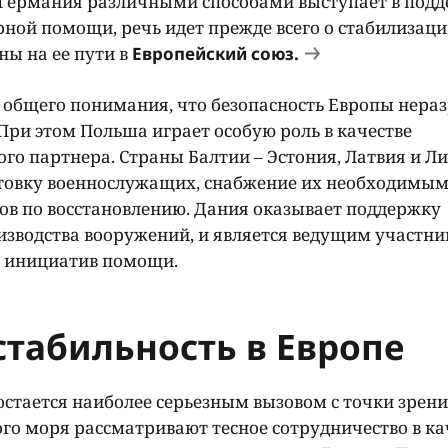
 Германия различными способами выступает в под
ной помощи, речь идет прежде всего о стабилизац
ны на ее пути в
Европейский союз.
 общего понимания, что безопасность Европы нера
ри этом Польша играет особую роль в качестве
ого партнера. Страны Балтии – Эстония, Латвия и Ли
отовку военнослужащих, снабжение их необходимы
ов по восстановлению. Дания оказывает поддержку
роизводства вооружений, и является ведущим участн
х инициатив помощи.
стабильность в Европе
остается наиболее серьезным вызовом с точки зрен
го моря рассматривают тесное сотрудничество в ка