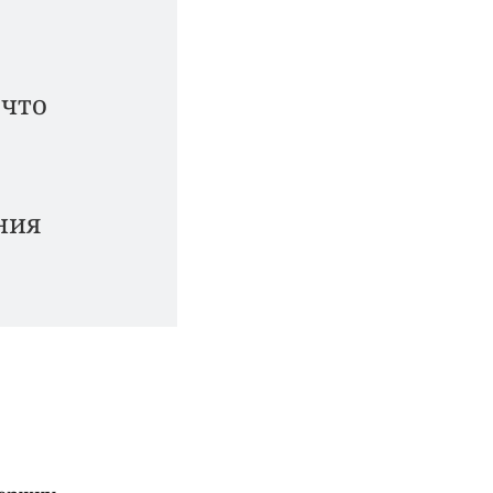
 что
ния