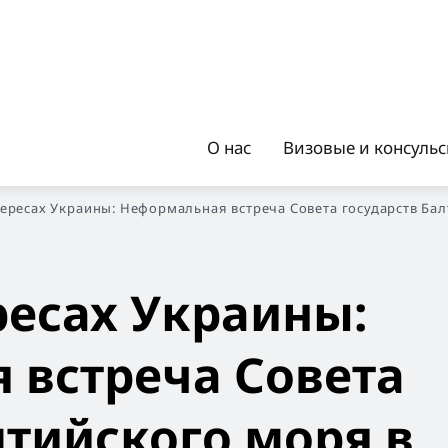
О нас
Визовые и консуль
тересах Украины: Неформальная встреча Совета государств Ба
ресах Украины:
 встреча Совета
лтийского моря в