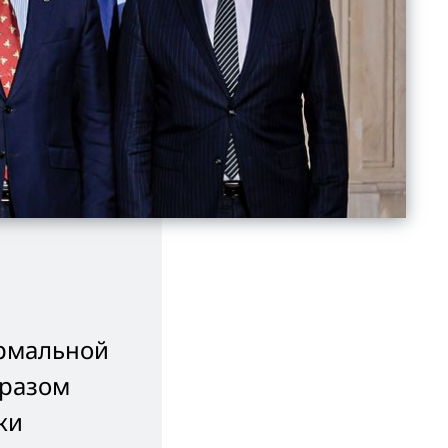
ормальной
бразом
ки