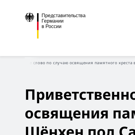
Представительства
Германии
в России
риветственное слово по случаю освящения памятного креста 
Приветственно
освящения пам
Шёнхен под Са