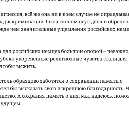
грессия, всё же она ни в коем случае не оправдывае
сь дискриминации, была скопом осуждена и обречен
режде чем значительные ущемления российских немц
ла для российских немцев большой опорой – неважно
убоко укоренённые религиозные чувства стали для
 чтобы выжить.
 столь образцово заботятся о сохранении памяти о
хотел бы высказать свою искреннюю благодарность. 
нство. А сохраняя память о них, мы, надеюсь, пом
будущем.