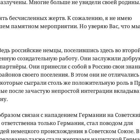
азлучены. Многие больше не увидели своей родины
ять бесчисленных жертв. К сожалению, я не имею
ашем памятном мероприятии. Но уверяю Вас, что м
 Ведь российские немцы, поселившись здесь во второ
 ценную созидательную работу. Они заслужили добру
ртнёры. Они принесли с собой в Россию свои знан
айонов своего поселения. В этом они не отличались
, которые сыграли столь же положительную роль в П
ые после зачастую непростой интеграции вкладыв
ну.
бразом связан с нападением Германии на Советски
 ответственна только Германия, стал поводом для
дей немецкого происхождения в Советском Союзе. В
средованно также стали жертвами нацистской Герма