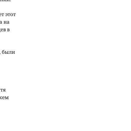
т этот
а на
ев в
, были
Чтя
ожем