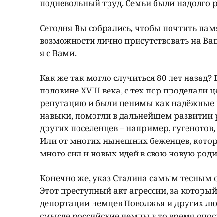
подневольный труд. Семьи были надолго р
Сегодня Вы собрались, чтобы почтить пам
возможности лично присутствовать на В
я с Вами.
Как же так могло случиться 80 лет назад?
половине XVIII века, с тех пор проделали
репутацию и были ценимы как надёжные па
навыки, помогли в дальнейшем развитии р
других поселенцев – например, гугенотов
Или от многих нынешних беженцев, котор
много сил и новых идей в свою новую роди
Конечно же, указ Сталина самым тесным о
Этот преступный акт агрессии, за который
депортации немцев Поволжья и других лю
смысле российские немцы в то время опо