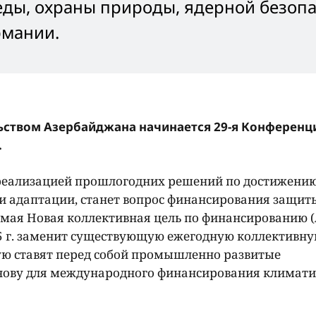
ды, охраны природы, ядерной безопа
рмании.
ельством Азербайджана начинается 29-я Конференц
.
с реализацией прошлогодних решений по достижени
 и адаптации, станет вопрос финансирования защит
емая Новая коллективная цель по финансированию (
25 г. заменит существующую ежегодную коллективну
рую ставят перед собой промышленно развитые
снову для международного финансирования климат