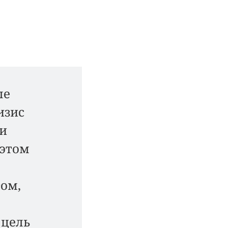
ые
изис
ти
 этом
том,
 цель