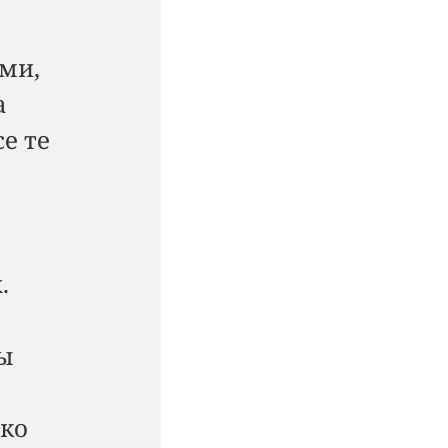
еми,
а
е те
.
лы
ако