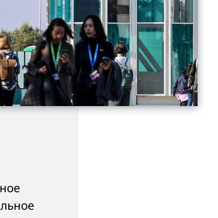
ьное
альное