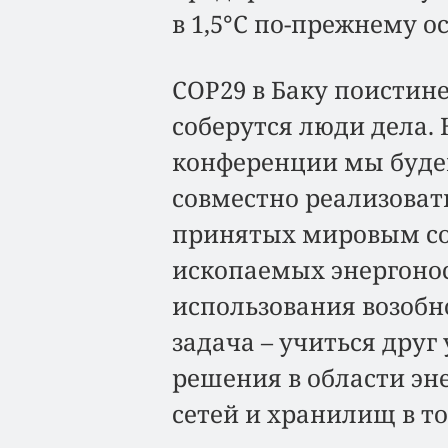
в 1,5°C по-прежнему о
COP29 в Баку поистин
соберутся люди дела.
конференции мы будем
совместно реализоват
принятых мировым со
ископаемых энергонос
использования возобн
задача – учиться друг
решения в области эне
сетей и хранилищ в то