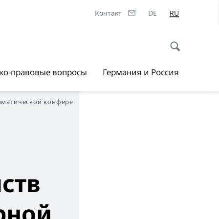
Контакт
DE
RU
ско-правовые вопросы
Германия и Россия
лиматической конференции
ств
рной