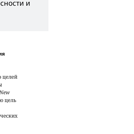
сности и
ия
ю целей
ы
New
ю цель
ических