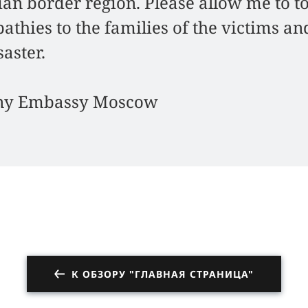
ian border region. Please allow me to t
hies to the families of the victims and
saster.
any Embassy Moscow
К ОБЗОРУ "ГЛАВНАЯ СТРАНИЦА"