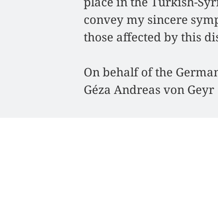
place in the Turkish-Syr
convey my sincere sympat
those affected by this di
On behalf of the Germ
Géza Andreas von Geyr