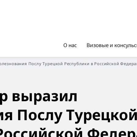
О нас
Визовые и консуль
олезнования Послу Турецкой Республики в Российской Федер
йр выразил
ия Послу Турецко
 Российской Феде