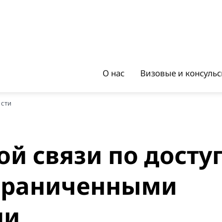
О нас
Визовые и консуль
ости
й связи по досту
ограниченными
ми