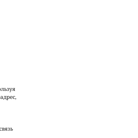
ользуя
адрес,
связь