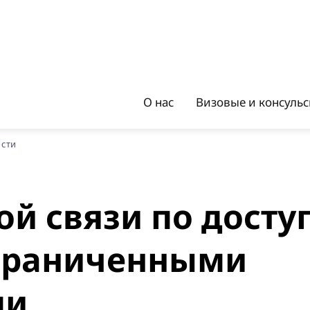
О нас
Визовые и консуль
ости
й связи по досту
ограниченными
ми