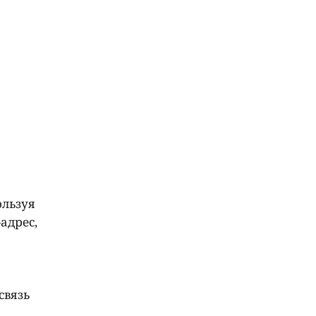
ользуя
адрес,
связь