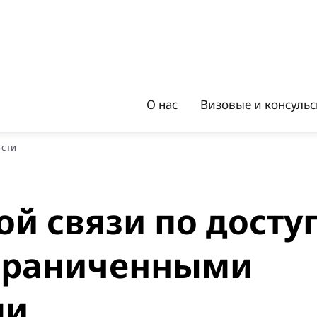
О нас
Визовые и консуль
ости
й связи по досту
ограниченными
ми