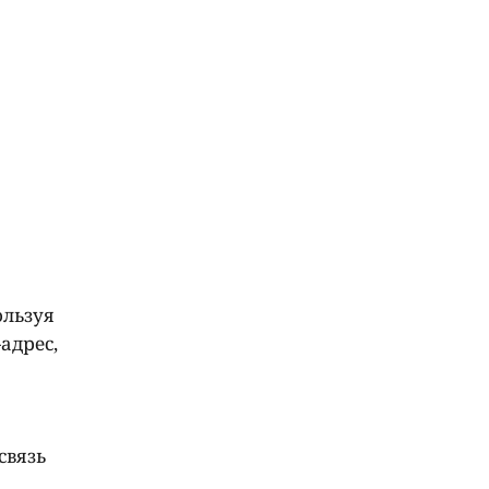
ользуя
адрес,
связь