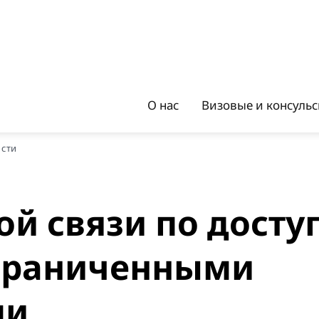
О нас
Визовые и консуль
ости
й связи по досту
ограниченными
ми