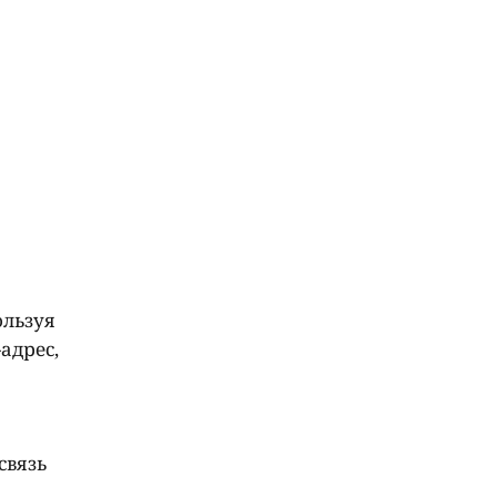
ользуя
адрес,
связь