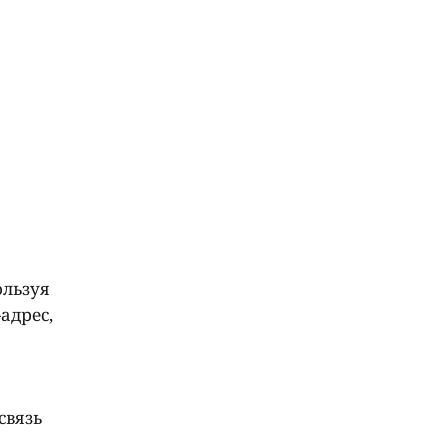
ользуя
адрес,
связь