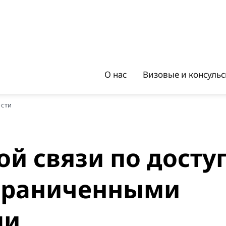
О нас
Визовые и консуль
ости
й связи по досту
ограниченными
ми